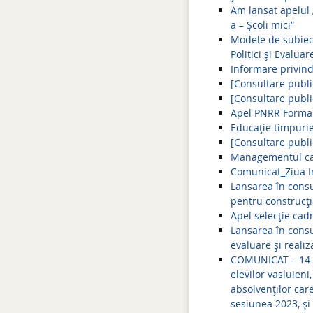
Am lansat apelul
a – Școli mici”
Modele de subiect
Politici și Evalua
Informare privind
[Consultare publi
[Consultare publ
Apel PNRR Formare
Educație timpurie
[Consultare publi
Managementul caz
Comunicat_Ziua In
Lansarea în consu
pentru construcți
Apel selecție cad
Lansarea în consu
evaluare și realiz
COMUNICAT – 14 s
elevilor vasluien
absolvenților care
sesiunea 2023, și