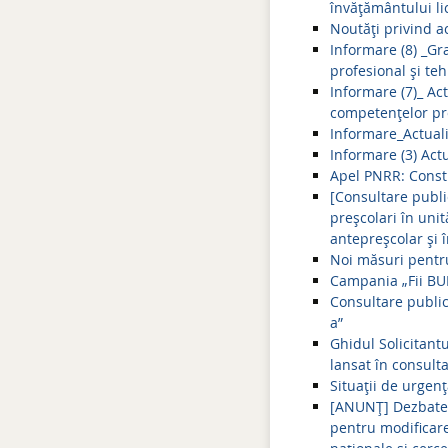
învățământului lic
Noutăți privind a
Informare (8) _Gra
profesional și te
Informare (7)_ Ac
competențelor pro
Informare_Actuali
Informare (3) Act
Apel PNRR: Constru
[Consultare publi
preșcolari în uni
antepreșcolar și 
Noi măsuri pentru
Campania „Fii BU
Consultare public
a”
Ghidul Solicitantu
lansat în consult
Situații de urgen
[ANUNȚ] Dezbatere
pentru modificare