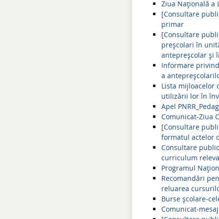
Ziua Națională a 
[Consultare publi
primar
[Consultare publi
preșcolari în uni
antepreșcolar și 
Informare privind
a antepreșcolaril
Lista mijloacelo
utilizării lor în 
Apel PNRR_Pedagog
Comunicat-Ziua C
[Consultare publi
formatul actelor 
Consultare public
curriculum relev
Programul Națion
Recomandări pentr
reluarea cursuril
Burse școlare-cel
Comunicat-mesaj