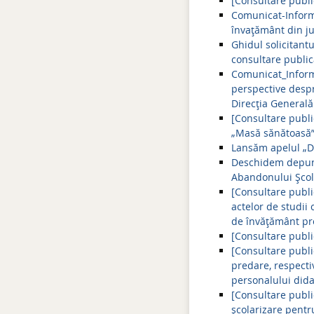
[Consultare publi
Comunicat-Informa
învațământ din ju
Ghidul solicitant
consultare publi
Comunicat_Informa
perspective despr
Direcția Generală
[Consultare publi
„Masă sănătoasă
Lansăm apelul „De
Deschidem depune
Abandonului Școlar
[Consultare publi
actelor de studii 
de învăţământ pr
[Consultare publi
[Consultare publi
predare, respecti
personalului dida
[Consultare publi
școlarizare pentr