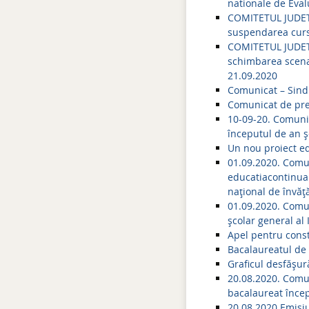
nationale de Eval
COMITETUL JUDET
suspendarea cursu
COMITETUL JUDET
schimbarea scena
21.09.2020
Comunicat – Sind
Comunicat de pres
10-09-20. Comunic
începutul de an ș
Un nou proiect ed
01.09.2020. Comun
educatiacontinua.
național de învă
01.09.2020. Comun
școlar general al
Apel pentru const
Bacalaureatul de
Graficul desfășur
20.08.2020. Comu
bacalaureat încep
20.08.2020 Emisiu