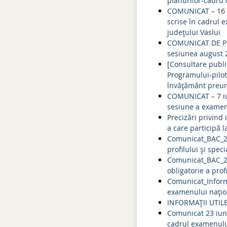
planurilor-cadru
COMUNICAT – 16 a
scrise în cadrul 
județului Vaslui
COMUNICAT DE PRE
sesiunea august 2
[Consultare publ
Programului-pilot
învăţământ preuni
COMUNICAT – 7 iul
sesiune a examenu
Precizări privind 
a care participă 
Comunicat_BAC_28
profilului și spe
Comunicat_BAC_27
obligatorie a pro
Comunicat_Informa
examenului națio
INFORMAȚII UTI
Comunicat 23 iuni
cadrul examenului