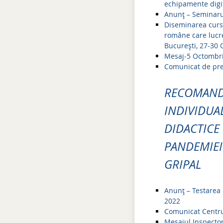
echipamente digit
Anunț – Seminaru
Diseminarea cursu
române care lucre
București, 27-30
Mesaj-5 Octombrie
Comunicat de pres
RECOMANDĂ
INDIVIDUAL
DIDACTICE
PANDEMIEI 
GRIPAL
Anunț – Testarea 
2022
Comunicat Centru
Mesajul Inspector