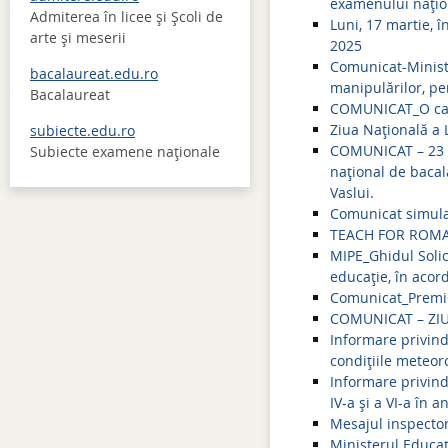
examenului națion
Admiterea în licee şi Şcoli de
Luni, 17 martie, î
arte şi meserii
2025
Comunicat-Ministe
bacalaureat.edu.ro
manipulărilor, pe
Bacalaureat
COMUNICAT_O cart
Ziua Națională a 
subiecte.edu.ro
COMUNICAT – 23 i
Subiecte examene naţionale
național de bacal
Vaslui.
Comunicat simula
TEACH FOR ROMANI
MIPE_Ghidul Solici
educație, în acord
Comunicat_Premi
COMUNICAT – ZI
Informare privind
condițiile meteor
Informare privind 
IV-a și a VI-a în 
Mesajul inspector
Ministerul Educaț