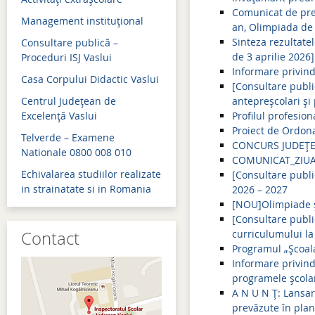
Comunicat de pre
Management instituţional
Admitere 2018
an, Olimpiada de
Sinteza rezultate
Consultare publică –
Bacalaureat 2018
de 3 aprilie 2026]
Proceduri ISJ Vaslui
Informare privind 
Evaluare naţională 2018
Casa Corpului Didactic Vaslui
[Consultare public
Simulări examene naţion
Centrul Judeţean de
antepreșcolari și
Excelenţă Vaslui
Profilul profesion
Admitere 2017
Proiect de Ordona
Telverde – Examene
CONCURS JUDEȚEAN 
Bacalaureat 2017
Nationale 0800 008 010
COMUNICAT_ZIUA
Echivalarea studiilor realizate
[Consultare publi
Evaluare naţională 2017
in strainatate si in Romania
2026 – 2027
Simulări examene naţion
[NOU]Olimpiade ș
[Consultare publi
Contact
curriculumului la 
Programul „Școala
Informare privind
programele școlar
A N U N Ț: Lansar
prevăzute în plan