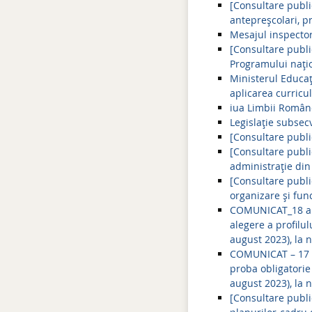
[Consultare publi
antepreșcolari, p
Mesajul inspector
[Consultare publi
Programului națio
Ministerul Educaț
aplicarea curricul
iua Limbii Român
Legislație subsec
[Consultare publi
[Consultare publi
administraţie din
[Consultare publ
organizare și func
COMUNICAT_18 aug
alegere a profilu
august 2023), la n
COMUNICAT – 17 a
proba obligatorie
august 2023), la n
[Consultare publi