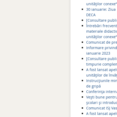
unităților conexe”
30 ianuarie: Ziua 
DECA
[Consultare publi
Întrebări frecven
materiale didacti
unităților conexe”
Comunicat de pre
Informare privind
ianuarie 2023
[Consultare publi
timpurie comple
A fost lansat ape
unităților de învă
Instrucțiunile min
de gripă
Conferința intern
Vești bune pentru
școlari și introd
Comunicat ISJ Vas
A fost lansat ape