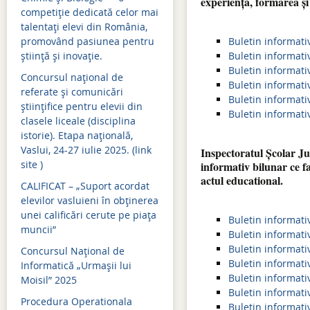
Mişcarea personalului 2019-2020
experiență, formarea și
Simulări examene națion
competiție dedicată celor mai
Mişcarea personalului 2018-2019
Admitere 2024
talentați elevi din România,
promovând pasiunea pentru
Buletin informativ 
Mişcarea personalului 2017-2018
Bacalaureat 2024
știință și inovație.
Buletin informativ 
Buletin informativ 
Concursul național de
Mişcarea personalului 2016-2017
Evaluare națională 2024
Buletin informativ 
referate și comunicări
Buletin informativ 
Mişcarea personalului 2015-2016
Simulări examene națion
științifice pentru elevii din
Buletin informativ 
clasele liceale (disciplina
Mişcarea personalului 2014-2015
Admitere 2023
istorie). Etapa națională,
Vaslui, 24-27 iulie 2025. (link
Inspectoratul Școlar Ju
Bacalaureat 2023
site )
informativ bilunar ce f
actul educational.
Evaluare națională 2023
CALIFICAT – „Suport acordat
elevilor vasluieni în obținerea
Simulări examene națion
unei calificări cerute pe piața
Buletin informativ
muncii”
Admitere 2022
Buletin informativ
Buletin informativ
Concursul Național de
Bacalaureat 2022
Buletin informativ
Informatică „Urmașii lui
Buletin informativ
Moisil” 2025
Simulări examene națion
Buletin informativ
Procedura Operationala
Buletin informativ
Evaluare națională 2022