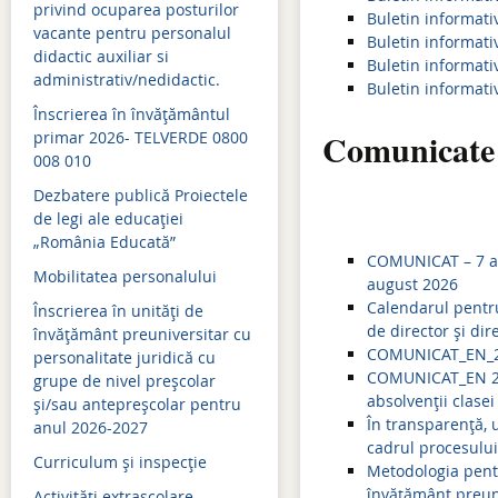
privind ocuparea posturilor
Buletin informativ
vacante pentru personalul
Admitere 2021
Buletin informativ
didactic auxiliar si
Buletin informativ
Bacalaureat 2021
administrativ/nedidactic.
Buletin informativ
Înscrierea în învăţământul
Simulari examene naţion
Comunicate 
primar 2026- TELVERDE 0800
008 010
Evaluare naţională 2021
Dezbatere publică Proiectele
Admitere 2020
de legi ale educației
„România Educată”
Bacalaureat 2020
COMUNICAT – 7 au
Mobilitatea personalului
Simulări examene naţion
august 2026
Calendarul pentru
Înscrierea în unități de
Evaluare naţională 2020
de director și dir
învățământ preuniversitar cu
COMUNICAT_EN_202
personalitate juridică cu
Evaluare naţională 2019
COMUNICAT_EN 202
grupe de nivel preșcolar
absolvenții clasei
și/sau antepreșcolar pentru
Admitere 2019
În transparență, 
anul 2026-2027
cadrul procesului
Bacalaureat 2019
Curriculum şi inspecţie
Metodologia pentr
Simulari examene naţion
învățământ preuni
Activităţi extraşcolare