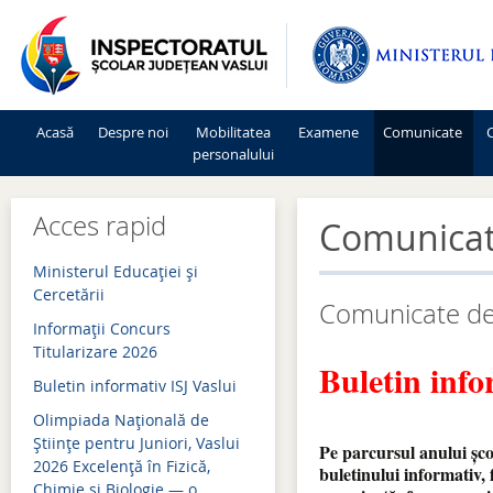
Acasă
Despre noi
Mobilitatea
Examene
Comunicate
C
personalului
Mişcarea personalului 2026-2027
Admitere 2026
Acces rapid
Comunica
Mişcarea personalului 2025-2026
Bacalaureat 2026
Ministerul Educației și
Mişcarea personalului 2024-2025
Evaluare națională 2026
Cercetării
Comunicate de
Informaţii Concurs
Mişcarea personalului 2023-2024
Simulări examene națion
Titularizare 2026
Buletin info
Mişcarea personalului 2022-2023
Admitere 2025
Buletin informativ ISJ Vaslui
Mişcarea personalului 2021-2022
Bacalaureat 2025
Olimpiada Națională de
Științe pentru Juniori, Vaslui
Pe parcursul anului șco
Mişcarea personalului 2020-2021
Evaluare națională 2025
2026 Excelență în Fizică,
buletinului informativ,
Chimie și Biologie — o