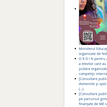
Ministerul Educaț
organizate de fede
O R D I N pentru 
a elevilor care a
școlare organizate
competiții intern
[Consultare publi
domeniile şi speci
(…)
[Consultare publi
pe parcursul gimn
finanțate de ME sa