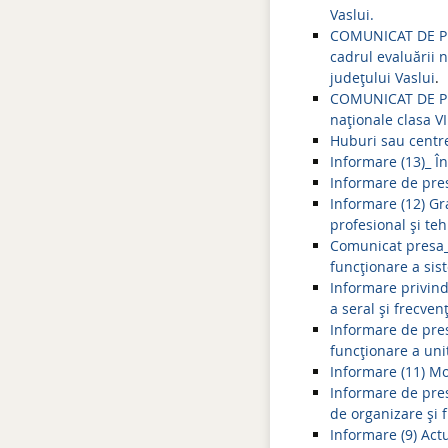
Vaslui.
COMUNICAT DE PRE
cadrul evaluării n
județului Vaslui
.
COMUNICAT DE PRE
naționale clasa VI
Huburi sau centre
Informare (13)_ Î
Informare de pre
Informare (12) Gra
profesional și te
Comunicat presa_
funcționare a sis
Informare privind a
a seral și frecve
Informare de pres
funcţionare a uni
Informare (11) Mo
Informare de pre
de organizare şi 
Informare (9) Actu