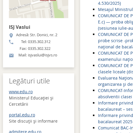
4.530/2025)
Mesajul Ministrul
COMUNICAT DE PRE
E.c) — proba obli
ISJ Vaslui
(sesiunea iulie-au
COMUNICAT DE PRE
Adresă: Str. Donici, nr. 2
probe scrise -pro
Tel:
0335.302.312
național de bacal
Fax:
0335.302.322
COMUNICAT DE PRE
Mail:
isjvaslui@isjvs.ro
examenului națion
COMUNICAT DE PRES
clasele liceale (di
Evaluarea Național
Legături utile
organizarea și d
COMUNICAT-Inform
www.edu.ro
absolventii clasei
Ministerul Educației și
Informare privind
Cercetării
bacalaureat – ses
portal.edu.ro
Informare privin
Site discuţii şi informare
bacalaureat 2025
Comunicat BAC-Inf
admitere.edu.ro