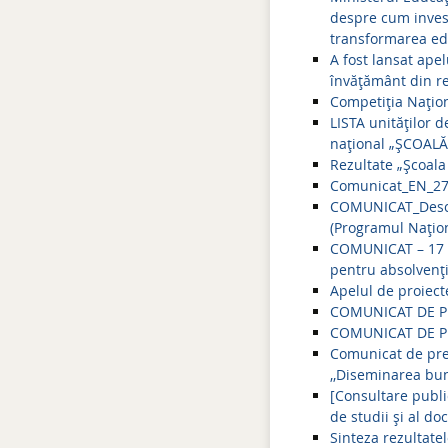
despre cum investi
transformarea edu
A fost lansat apel
învăţământ din re
Competiția Națio
LISTA unităţilor 
național „ŞCOALĂ
Rezultate „Şcoala
Comunicat_EN_27
COMUNICAT_Deschi
(Programul Națion
COMUNICAT – 17 i
pentru absolvenții
Apelul de proiecte
COMUNICAT DE P
COMUNICAT DE P
Comunicat de pres
,,Diseminarea bun
[Consultare publ
de studii și al d
Sinteza rezultate