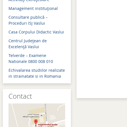
Management instituţional
Admitere 2018
Consultare publică –
Bacalaureat 2018
Proceduri ISJ Vaslui
Evaluare naţională 2018
Casa Corpului Didactic Vaslui
Simulări examene naţion
Centrul Judeţean de
Excelenţă Vaslui
Admitere 2017
Telverde – Examene
Bacalaureat 2017
Nationale 0800 008 010
Echivalarea studiilor realizate
Evaluare naţională 2017
in strainatate si in Romania
Simulări examene naţion
Contact