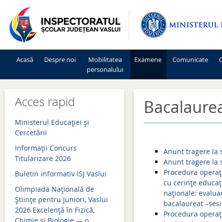
Acasă
Despre noi
Mobilitatea
Examene
Comunicate
C
personalului
Mişcarea personalului 2026-2027
Admitere 2026
Acces rapid
Bacalaure
Mişcarea personalului 2025-2026
Bacalaureat 2026
Ministerul Educației și
Mişcarea personalului 2024-2025
Evaluare națională 2026
Cercetării
Informaţii Concurs
Mişcarea personalului 2023-2024
Simulări examene națion
Anunt tragere la
Titularizare 2026
Anunt tragere la 
Mişcarea personalului 2022-2023
Admitere 2025
Procedura operați
Buletin informativ ISJ Vaslui
cu cerințe educaț
Mişcarea personalului 2021-2022
Bacalaureat 2025
Olimpiada Națională de
naționale: evalua
Științe pentru Juniori, Vaslui
bacalaureat –ses
Mişcarea personalului 2020-2021
Evaluare națională 2025
2026 Excelență în Fizică,
Procedura operaţi
Chimie și Biologie — o