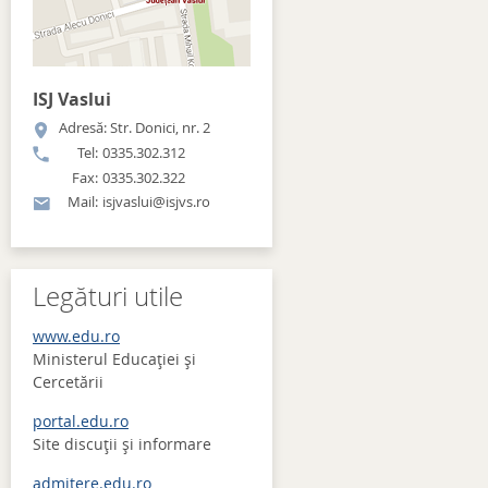
ISJ Vaslui
Adresă: Str. Donici, nr. 2
Tel:
0335.302.312
Fax:
0335.302.322
Mail:
isjvaslui@isjvs.ro
Legături utile
www.edu.ro
Ministerul Educației și
Cercetării
portal.edu.ro
Site discuţii şi informare
admitere.edu.ro