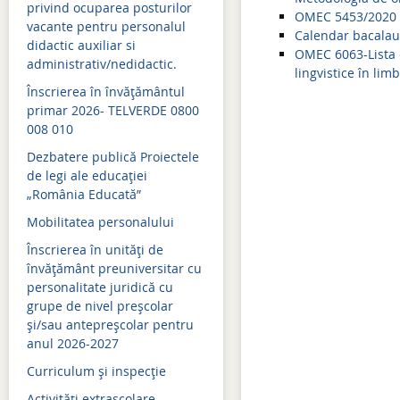
privind ocuparea posturilor
OMEC 5453/2020 c
vacante pentru personalul
Admitere 2021
Calendar bacalau
didactic auxiliar si
OMEC 6063-Lista 
Bacalaureat 2021
administrativ/nedidactic.
lingvistice în limb
Înscrierea în învăţământul
Simulari examene naţion
primar 2026- TELVERDE 0800
008 010
Evaluare naţională 2021
Dezbatere publică Proiectele
Admitere 2020
de legi ale educației
„România Educată”
Bacalaureat 2020
Mobilitatea personalului
Simulări examene naţion
Înscrierea în unități de
Evaluare naţională 2020
învățământ preuniversitar cu
personalitate juridică cu
Evaluare naţională 2019
grupe de nivel preșcolar
și/sau antepreșcolar pentru
Admitere 2019
anul 2026-2027
Bacalaureat 2019
Curriculum şi inspecţie
Simulari examene naţion
Activităţi extraşcolare