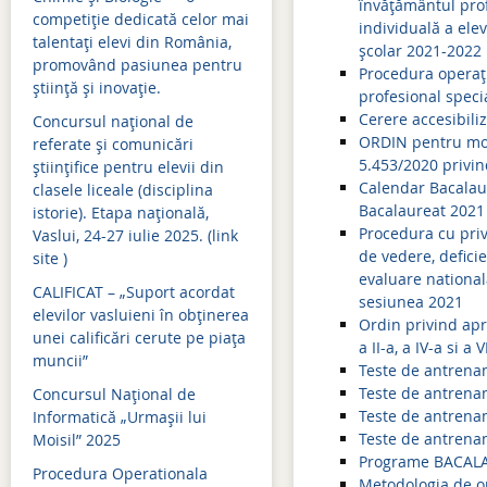
Mişcarea personalului 2019-2020
Simulări examene națion
învățământul prof
competiție dedicată celor mai
individuală a ele
Mişcarea personalului 2018-2019
Admitere 2024
talentați elevi din România,
școlar 2021-2022
promovând pasiunea pentru
Procedura operaţi
Mişcarea personalului 2017-2018
Bacalaureat 2024
știință și inovație.
profesional specia
Cerere accesibil
Concursul național de
Mişcarea personalului 2016-2017
Evaluare națională 2024
ORDIN pentru modi
referate și comunicări
Mişcarea personalului 2015-2016
Simulări examene națion
5.453/2020 privi
științifice pentru elevii din
Calendar Bacalau
clasele liceale (disciplina
Mişcarea personalului 2014-2015
Admitere 2023
Bacalaureat 2021
istorie). Etapa națională,
Procedura cu privi
Vaslui, 24-27 iulie 2025. (link
Bacalaureat 2023
de vedere, defici
site )
evaluare national
Evaluare națională 2023
CALIFICAT – „Suport acordat
sesiunea 2021
elevilor vasluieni în obținerea
Simulări examene națion
Ordin privind apr
unei calificări cerute pe piața
a II-a, a IV-a si a
muncii”
Admitere 2022
Teste de antrena
Teste de antrena
Concursul Național de
Bacalaureat 2022
Teste de antrena
Informatică „Urmașii lui
Teste de antrena
Moisil” 2025
Simulări examene națion
Programe BACALA
Procedura Operationala
Evaluare națională 2022
Metodologia de o