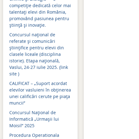
Mişcarea personalului 2019-2020
Simulări examene națion
competiție dedicată celor mai
Mişcarea personalului 2018-2019
Admitere 2024
talentați elevi din România,
promovând pasiunea pentru
Mişcarea personalului 2017-2018
Bacalaureat 2024
știință și inovație.
Concursul național de
Mişcarea personalului 2016-2017
Evaluare națională 2024
referate și comunicări
Mişcarea personalului 2015-2016
Simulări examene națion
științifice pentru elevii din
clasele liceale (disciplina
Mişcarea personalului 2014-2015
Admitere 2023
istorie). Etapa națională,
Vaslui, 24-27 iulie 2025. (link
Bacalaureat 2023
site )
Evaluare națională 2023
CALIFICAT – „Suport acordat
elevilor vasluieni în obținerea
Simulări examene națion
unei calificări cerute pe piața
muncii”
Admitere 2022
Concursul Național de
Bacalaureat 2022
Informatică „Urmașii lui
Moisil” 2025
Simulări examene națion
Procedura Operationala
Evaluare națională 2022