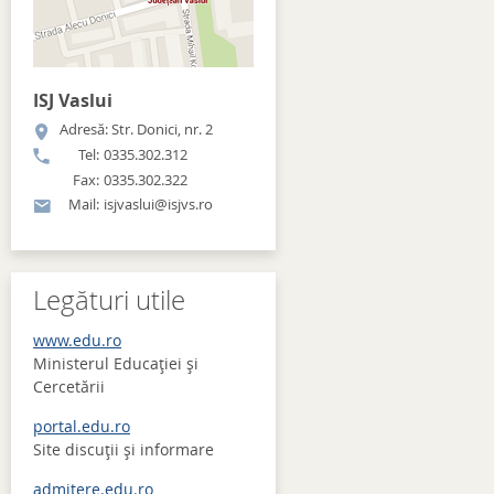
ISJ Vaslui
Adresă: Str. Donici, nr. 2
Tel:
0335.302.312
Fax:
0335.302.322
Mail:
isjvaslui@isjvs.ro
Legături utile
www.edu.ro
Ministerul Educației și
Cercetării
portal.edu.ro
Site discuţii şi informare
admitere.edu.ro