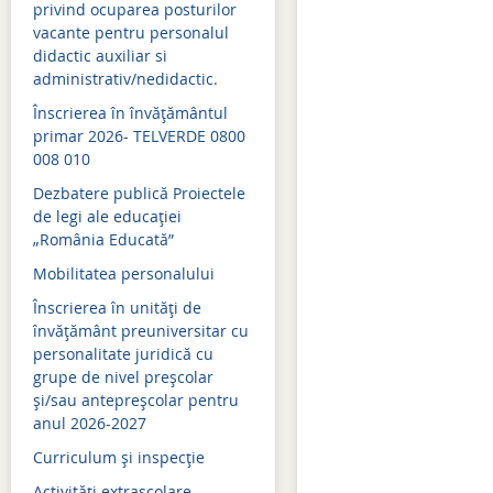
privind ocuparea posturilor
vacante pentru personalul
Admitere 2021
didactic auxiliar si
Bacalaureat 2021
administrativ/nedidactic.
Înscrierea în învăţământul
Simulari examene naţion
primar 2026- TELVERDE 0800
008 010
Evaluare naţională 2021
Dezbatere publică Proiectele
Admitere 2020
de legi ale educației
„România Educată”
Bacalaureat 2020
Mobilitatea personalului
Simulări examene naţion
Înscrierea în unități de
Evaluare naţională 2020
învățământ preuniversitar cu
personalitate juridică cu
Evaluare naţională 2019
grupe de nivel preșcolar
și/sau antepreșcolar pentru
Admitere 2019
anul 2026-2027
Bacalaureat 2019
Curriculum şi inspecţie
Simulari examene naţion
Activităţi extraşcolare