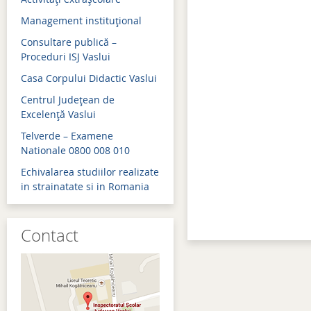
Management instituţional
Admitere 2018
Consultare publică –
Bacalaureat 2018
Proceduri ISJ Vaslui
Evaluare naţională 2018
Casa Corpului Didactic Vaslui
Simulări examene naţion
Centrul Judeţean de
Excelenţă Vaslui
Admitere 2017
Telverde – Examene
Bacalaureat 2017
Nationale 0800 008 010
Echivalarea studiilor realizate
Evaluare naţională 2017
in strainatate si in Romania
Simulări examene naţion
Contact