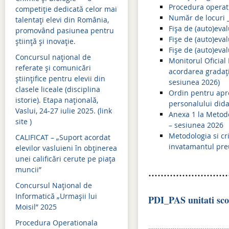
Mişcarea personalului 2019-2020
Simulări examene națion
Procedura operati
competiție dedicată celor mai
Număr de locuri _
Mişcarea personalului 2018-2019
Admitere 2024
talentați elevi din România,
Fișa de (auto)ev
promovând pasiunea pentru
Mişcarea personalului 2017-2018
Bacalaureat 2024
Fișe de (auto)ev
știință și inovație.
Fișe de (auto)eva
Concursul național de
Mişcarea personalului 2016-2017
Evaluare națională 2024
Monitorul Oficial
referate și comunicări
acordarea gradați
Mişcarea personalului 2015-2016
Simulări examene națion
științifice pentru elevii din
sesiunea 2026)
clasele liceale (disciplina
Ordin pentru apro
Mişcarea personalului 2014-2015
Admitere 2023
istorie). Etapa națională,
personalului dida
Vaslui, 24-27 iulie 2025. (link
Bacalaureat 2023
Anexa 1 la Metodo
site )
– sesiunea 2026
Evaluare națională 2023
Metodologia si cri
CALIFICAT – „Suport acordat
invatamantul preu
elevilor vasluieni în obținerea
Simulări examene națion
unei calificări cerute pe piața
muncii”
Admitere 2022
……………………
Concursul Național de
Bacalaureat 2022
Informatică „Urmașii lui
PDI_PAS unitati scol
Moisil” 2025
Simulări examene națion
Procedura Operationala
……………………………………
Evaluare națională 2022