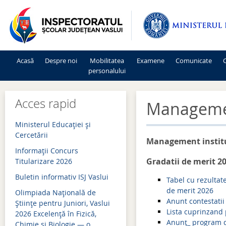
Acasă
Despre noi
Mobilitatea
Examene
Comunicate
C
personalului
Mişcarea personalului 2026-2027
Admitere 2026
Acces rapid
Managemen
Mişcarea personalului 2025-2026
Bacalaureat 2026
Ministerul Educației și
Mişcarea personalului 2024-2025
Evaluare națională 2026
Cercetării
Management institu
Informaţii Concurs
Mişcarea personalului 2023-2024
Simulări examene națion
Gradatii de merit 2
Titularizare 2026
Mişcarea personalului 2022-2023
Admitere 2025
Buletin informativ ISJ Vaslui
Tabel cu rezultat
Mişcarea personalului 2021-2022
Bacalaureat 2025
de merit 2026
Olimpiada Națională de
Anunt contestatii
Științe pentru Juniori, Vaslui
Mişcarea personalului 2020-2021
Evaluare națională 2025
Lista cuprinzand 
2026 Excelență în Fizică,
Anunț_ program d
Chimie și Biologie — o