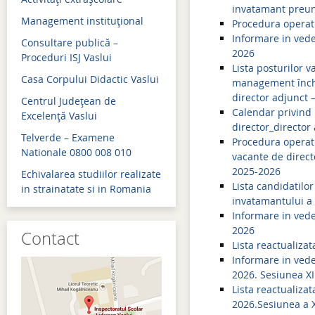
invatamant preuni
Management instituţional
Admitere 2018
Procedura operat
Informare in vede
Consultare publică –
Bacalaureat 2018
2026
Proceduri ISJ Vaslui
Lista posturilor v
Evaluare naţională 2018
Casa Corpului Didactic Vaslui
management închei
director adjunct 
Simulări examene naţion
Centrul Judeţean de
Calendar privind 
Excelenţă Vaslui
Admitere 2017
director_director
Telverde – Examene
Procedura operati
Bacalaureat 2017
Nationale 0800 008 010
vacante de direct
2025-2026
Echivalarea studiilor realizate
Evaluare naţională 2017
Lista candidatilo
in strainatate si in Romania
invatamantului a 
Simulări examene naţion
Informare in vede
2026
Contact
Lista reactualiza
Informare in vede
2026. Sesiunea XI
Lista reactualiza
2026.Sesiunea a X