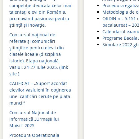
Mişcarea personalului 2019-2020
Simulări examene națion
competiție dedicată celor mai
Procedura egaliz
Mişcarea personalului 2018-2019
Admitere 2024
talentați elevi din România,
Metodologia de o
promovând pasiunea pentru
ORDIN nr. 5.151 
Mişcarea personalului 2017-2018
Bacalaureat 2024
știință și inovație.
bacalaureat – 20
Calendarul exame
Concursul național de
Mişcarea personalului 2016-2017
Evaluare națională 2024
Programe Bacala
referate și comunicări
Simulare 2022 gh
Mişcarea personalului 2015-2016
Simulări examene națion
științifice pentru elevii din
clasele liceale (disciplina
Mişcarea personalului 2014-2015
Admitere 2023
istorie). Etapa națională,
Vaslui, 24-27 iulie 2025. (link
Bacalaureat 2023
site )
Evaluare națională 2023
CALIFICAT – „Suport acordat
elevilor vasluieni în obținerea
Simulări examene națion
unei calificări cerute pe piața
muncii”
Admitere 2022
Concursul Național de
Bacalaureat 2022
Informatică „Urmașii lui
Moisil” 2025
Simulări examene națion
Procedura Operationala
Evaluare națională 2022