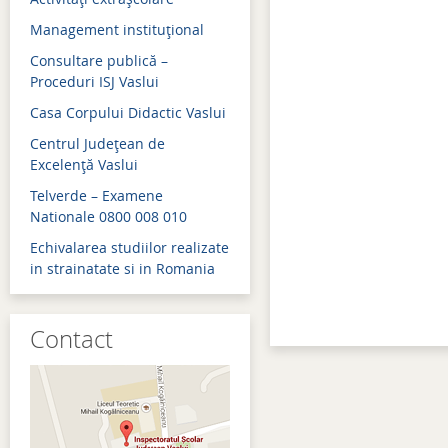
Management instituţional
Admitere 2018
Consultare publică –
Bacalaureat 2018
Proceduri ISJ Vaslui
Evaluare naţională 2018
Casa Corpului Didactic Vaslui
Simulări examene naţion
Centrul Judeţean de
Excelenţă Vaslui
Admitere 2017
Telverde – Examene
Bacalaureat 2017
Nationale 0800 008 010
Echivalarea studiilor realizate
Evaluare naţională 2017
in strainatate si in Romania
Simulări examene naţion
Contact