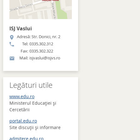
ISJ Vaslui
Adresă: Str. Donici, nr. 2
Tel:
0335.302.312
Fax:
0335.302.322
Mail:
isjvaslui@isjvs.ro
Legături utile
www.edu.ro
Ministerul Educației și
Cercetării
portal.edu.ro
Site discuţii şi informare
admitere.edu.ro