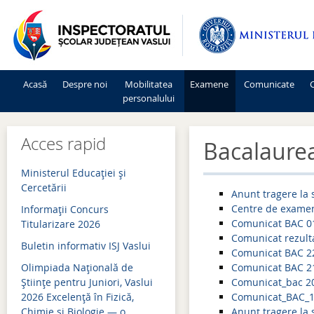
Acasă
Despre noi
Mobilitatea
Examene
Comunicate
C
personalului
Mişcarea personalului 2026-2027
Admitere 2026
Acces rapid
Bacalaure
Mişcarea personalului 2025-2026
Bacalaureat 2026
Ministerul Educației și
Mişcarea personalului 2024-2025
Evaluare națională 2026
Cercetării
Anunt tragere la
Centre de exame
Informaţii Concurs
Mişcarea personalului 2023-2024
Simulări examene națion
Comunicat BAC 0
Titularizare 2026
Mişcarea personalului 2022-2023
Admitere 2025
Comunicat rezult
Buletin informativ ISJ Vaslui
Comunicat BAC 2
Mişcarea personalului 2021-2022
Bacalaureat 2025
Olimpiada Națională de
Comunicat BAC 2
Științe pentru Juniori, Vaslui
Comunicat_bac 2
Mişcarea personalului 2020-2021
Evaluare națională 2025
2026 Excelență în Fizică,
Comunicat_BAC_1
Chimie și Biologie — o
Anunț tragere la s