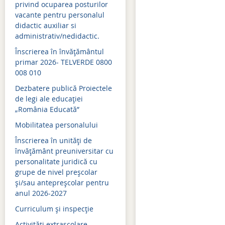
privind ocuparea posturilor
vacante pentru personalul
Admitere 2021
didactic auxiliar si
Bacalaureat 2021
administrativ/nedidactic.
Înscrierea în învăţământul
Simulari examene naţion
primar 2026- TELVERDE 0800
008 010
Evaluare naţională 2021
Dezbatere publică Proiectele
Admitere 2020
de legi ale educației
„România Educată”
Bacalaureat 2020
Mobilitatea personalului
Simulări examene naţion
Înscrierea în unități de
Evaluare naţională 2020
învățământ preuniversitar cu
personalitate juridică cu
Evaluare naţională 2019
grupe de nivel preșcolar
și/sau antepreșcolar pentru
Admitere 2019
anul 2026-2027
Bacalaureat 2019
Curriculum şi inspecţie
Simulari examene naţion
Activităţi extraşcolare