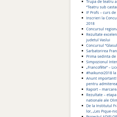
Trupa de teatru a 
“Teatru sub castan
IF Profs – curs d
Inscrieri la Concu
2018
Concursul regiona
Rezultate excelen
judetul Vaslui
Concursul “Glasul
Sarbatorirea Fran
Prima sedinta de p
Simpozionul Inter
„Francofête” – Lic
#haikunoi2018 la 
Anunt important! I
pentru admiterea l
Raport – marcarea
Rezultate – etapa
nationale ale Oli
De la Institutul F
lor, „Les Pique-n
Proiectul ADIFLOR