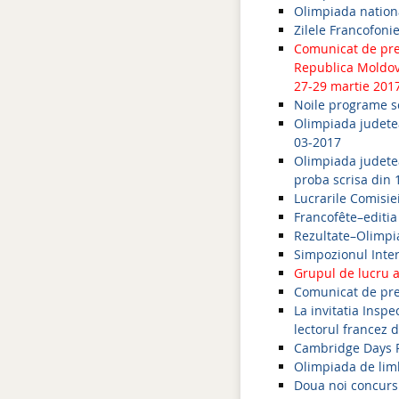
Olimpiada nationa
Zilele Francofoni
Comunicat de pres
Republica Moldova
27-29 martie 201
Noile programe s
Olimpiada judetea
03-2017
Olimpiada judetea
proba scrisa din 
Lucrarile Comisie
Francofête–editia
Rezultate–Olimpi
Simpozionul Intern
Grupul de lucru 
Comunicat de pres
La invitatia Insp
lectorul francez d
Cambridge Days 
Olimpiada de lim
Doua noi concursu