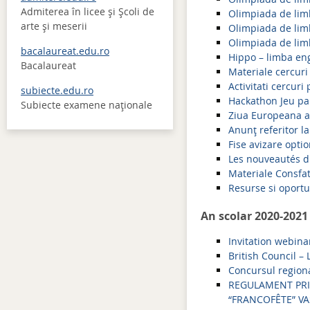
Admiterea în licee şi Şcoli de
Olimpiada de lim
arte şi meserii
Olimpiada de lim
Olimpiada de limb
bacalaureat.edu.ro
Hippo – limba en
Bacalaureat
Materiale cercuri
Activitati cercur
subiecte.edu.ro
Hackathon Jeu par
Subiecte examene naţionale
Ziua Europeana a
Anunț referitor l
Fise avizare opti
Les nouveautés di
Materiale Consfa
Resurse si oportu
An scolar 2020-2021
Invitation webina
British Council –
Concursul regional
REGULAMENT PRI
“FRANCOFÊTE” VAS