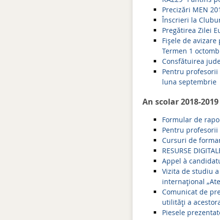
Precizări MEN 201
Înscrieri la Clubur
Pregătirea Zilei 
Fişele de avizare
Termen 1 octomb
Consfătuirea jud
Pentru profesorii
luna septembrie
An scolar 2018-2019
Formular de rapor
Pentru profesorii
Cursuri de formar
RESURSE DIGITALE 
Appel à candidatu
Vizita de studiu 
internațional „Ate
Comunicat de pres
utilități a acesto
Piesele prezentate