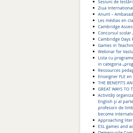
Sesiuni de testăr
Ziua Internationa
Anunt – Ambasada
Les médias en cl
Cambridge Assess
Concursul scolar
Cambridge Days 
Games in Teachin
Webinar for Vasl
Lista cu programe
in categoria „pro
Ressources pedag
Enseigner FLE en 
THE BENEFITS A
GREAT WAYS TO 
Activități organi
English și al part
profesorii de lim
become internati
Approaching liter
ESL games and act
Demersurile Comite