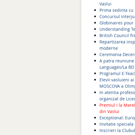
Vaslui
Prima sedinta cu
Concursul inter
Globinaires pour 
Understanding Te
British Council f
Repartizarea inspe
moderne
Ceremonia Decern
A patra reuniune 
Languages/La BD 
Programul E-Teac
Elevii vasluieni 
MOSCOVA a Olimp
In atentia profes
organizat de Liceu
Premiul I la Mare
din Vaslui
Exceptional: Euro
Invitatie speciala
Inscrieri la Club