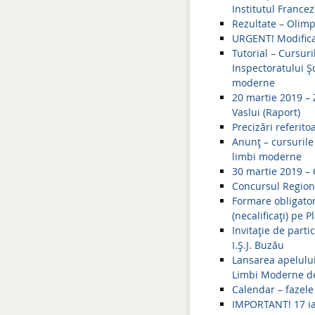
Institutul Francez
Rezultate – Olim
URGENT! Modifica
Tutorial – Cursur
Inspectoratului Șc
moderne
20 martie 2019 – Z
Vaslui (Raport)
Precizări referit
Anunț – cursurile
limbi moderne
30 martie 2019 – 
Concursul Regiona
Formare obligatori
(necalificați) pe P
Invitaţie de part
I.Ş.J. Buzău
Lansarea apelului
Limbi Moderne de
Calendar – fazele
IMPORTANT! 17 ia