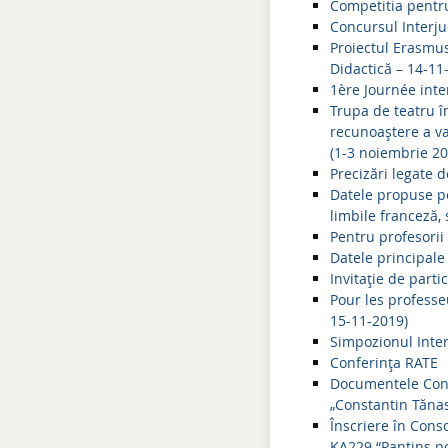
Competitia pentr
Concursul Interj
Proiectul Erasmus
Didactică – 14-11
1ère Journée inte
Trupa de teatru î
recunoaștere a val
(1-3 noiembrie 20
Precizări legate 
Datele propuse p
limbile franceză, 
Pentru profesorii
Datele principale 
Invitație de part
Pour les professe
15-11-2019)
Simpozionul Inter
Conferința RATE
Documentele Consf
„Constantin Tănas
Înscriere în Cons
KA229 “Pantins po