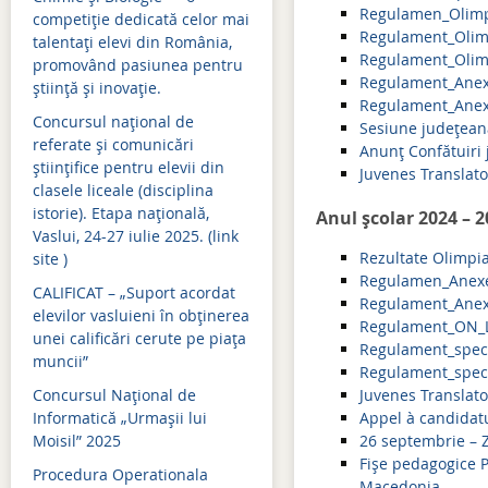
Mişcarea personalului 2019-2020
Simulări examene națion
Regulamen_Olim
competiție dedicată celor mai
Regulament_Olim
Mişcarea personalului 2018-2019
Admitere 2024
talentați elevi din România,
Regulament_Olim
promovând pasiunea pentru
Mişcarea personalului 2017-2018
Bacalaureat 2024
Regulament_Anex
știință și inovație.
Regulament_Anex
Concursul național de
Mişcarea personalului 2016-2017
Evaluare națională 2024
Sesiune județeană
referate și comunicări
Anunț Confătuiri
Mişcarea personalului 2015-2016
Simulări examene națion
științifice pentru elevii din
Juvenes Translat
clasele liceale (disciplina
Mişcarea personalului 2014-2015
Admitere 2023
istorie). Etapa națională,
Anul școlar 2024 – 
Vaslui, 24-27 iulie 2025. (link
Bacalaureat 2023
Rezultate Olimpi
site )
Regulamen_Anex
Evaluare națională 2023
CALIFICAT – „Suport acordat
Regulament_Anex
elevilor vasluieni în obținerea
Simulări examene națion
Regulament_ON_
unei calificări cerute pe piața
Regulament_spec
muncii”
Admitere 2022
Regulament_spec
Concursul Național de
Juvenes Translat
Bacalaureat 2022
Informatică „Urmașii lui
Appel à candidatu
Moisil” 2025
26 septembrie – 
Simulări examene națion
Fișe pedagogice P
Procedura Operationala
Evaluare națională 2022
Macedonia