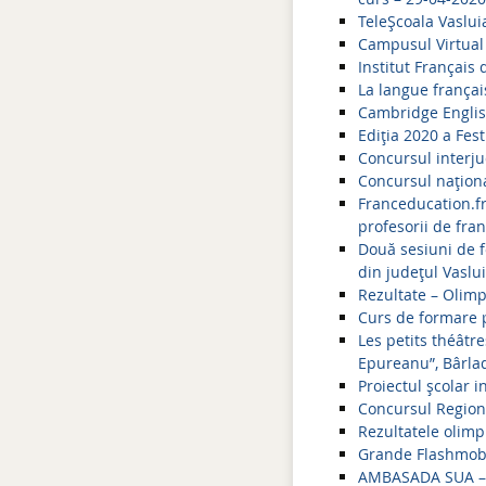
TeleȘcoala Vasluia
Campusul Virtual 
Institut Français
La langue frança
Cambridge Englis
Ediția 2020 a Fest
Concursul interj
Concursul naționa
Franceducation.fr
profesorii de fra
Două sesiuni de f
din județul Vaslui
Rezultate – Olim
Curs de formare p
Les petits théâtr
Epureanu”, Bârla
Proiectul școlar 
Concursul Regiona
Rezultatele olimp
Grande Flashmob d
AMBASADA SUA – A