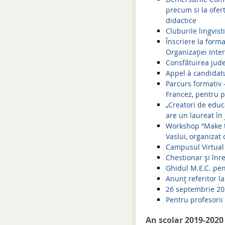
precum si la ofe
didactice
Cluburile lingvist
Înscriere la form
Organizației Inte
Consfătuirea jud
Appel à candidat
Parcurs formativ –
Francez, pentru p
„Creatori de educ
are un laureat în 
Workshop “Make t
Vaslui, organizat
Campusul Virtual a
Chestionar și înr
Ghidul M.E.C. pe
Anunț referitor l
26 septembrie 202
Pentru profesorii
An scolar 2019-2020