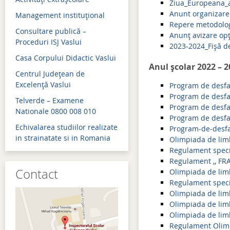
Ziua_Europeana_a
Anunt organizare
Management instituţional
Admitere 2018
Repere metodolog
Consultare publică –
Bacalaureat 2018
Anunț avizare op
Proceduri ISJ Vaslui
2023-2024_Fișă de
Evaluare naţională 2018
Casa Corpului Didactic Vaslui
Anul școlar 2022 – 
Simulări examene naţion
Centrul Judeţean de
Excelenţă Vaslui
Program de desfa
Admitere 2017
Program de desfa
Telverde – Examene
Program de desf
Bacalaureat 2017
Nationale 0800 008 010
Program de desfas
Echivalarea studiilor realizate
Program-de-desfa
Evaluare naţională 2017
in strainatate si in Romania
Olimpiada de li
Simulări examene naţion
Regulament speci
Regulament ,, F
Contact
Olimpiada de li
Regulament speci
Olimpiada de limb
Olimpiada de lim
Olimpiada de limb
Regulament Olim