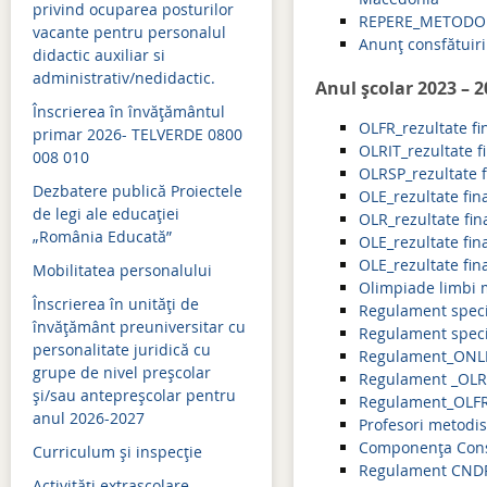
privind ocuparea posturilor
REPERE_METODOL
vacante pentru personalul
Admitere 2021
Anunț consfătuir
didactic auxiliar si
Bacalaureat 2021
administrativ/nedidactic.
Anul școlar 2023 – 
Înscrierea în învăţământul
Simulari examene naţion
OLFR_rezultate fi
primar 2026- TELVERDE 0800
OLRIT_rezultate f
008 010
Evaluare naţională 2021
OLRSP_rezultate f
Dezbatere publică Proiectele
OLE_rezultate fin
Admitere 2020
de legi ale educației
OLR_rezultate fin
„România Educată”
Bacalaureat 2020
OLE_rezultate fina
OLE_rezultate fina
Mobilitatea personalului
Simulări examene naţion
Olimpiade limbi
Înscrierea în unități de
Regulament speci
Evaluare naţională 2020
învățământ preuniversitar cu
Regulament speci
personalitate juridică cu
Regulament_ONLE
Evaluare naţională 2019
grupe de nivel preșcolar
Regulament _OLR
și/sau antepreșcolar pentru
Admitere 2019
Regulament_OLFR
anul 2026-2027
Profesori metodi
Bacalaureat 2019
Componența Consi
Curriculum şi inspecţie
Regulament CNDP
Simulari examene naţion
Activităţi extraşcolare