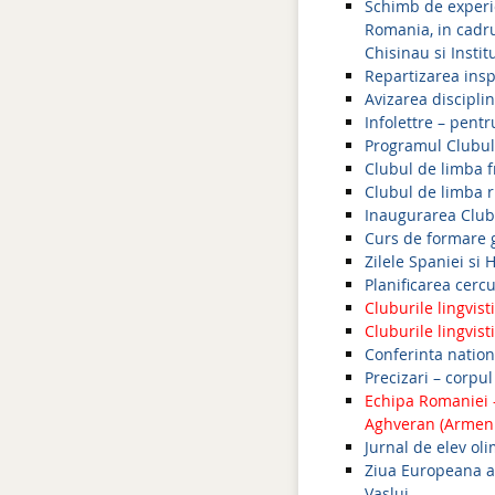
Schimb de experie
Romania, in cadrul
Chisinau si Insti
Repartizarea insp
Avizarea discipli
Infolettre – pent
Programul Clubulu
Clubul de limba fr
Clubul de limba r
Inaugurarea Clubu
Curs de formare g
Zilele Spaniei si H
Planificarea cerc
Cluburile lingvist
Cluburile lingvist
Conferinta nation
Precizari – corpu
Echipa Romaniei –
Aghveran (Armeni
Jurnal de elev oli
Ziua Europeana a
Vaslui