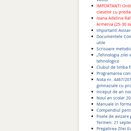
IMPORTANT! Ordin
claselor cu preda
Ioana Adelina Ral
Armenia (25-30 s
Important! Avizar
Documentele Cons
utile
Scrisoare metodi
„Tehnologia zilei
tehnologice
Clubul de limba f
Programarea cons
Nota nr. 4467/201
gimnaziale cu pro
Inceput de an no
Noul an scolar 2
Manuale in format
Compendiul pentr
Fisele de avizare
Termen: 21 sept
Pregatirea Zilei 