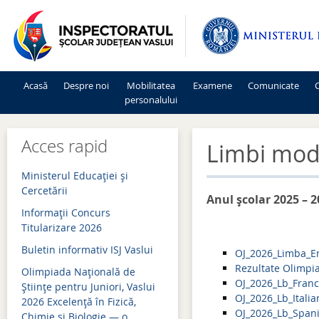
Acasă
Despre noi
Mobilitatea
Examene
Comunicate
C
personalului
Mişcarea personalului 2026-2027
Admitere 2026
Acces rapid
Limbi mo
Mişcarea personalului 2025-2026
Bacalaureat 2026
Ministerul Educației și
Mişcarea personalului 2024-2025
Evaluare națională 2026
Cercetării
Anul școlar 2025 – 
Informaţii Concurs
Mişcarea personalului 2023-2024
Simulări examene națion
Titularizare 2026
Mişcarea personalului 2022-2023
Admitere 2025
Buletin informativ ISJ Vaslui
OJ_2026_Limba_E
Mişcarea personalului 2021-2022
Bacalaureat 2025
Rezultate Olimpi
Olimpiada Națională de
OJ_2026_Lb_Fran
Științe pentru Juniori, Vaslui
Mişcarea personalului 2020-2021
Evaluare națională 2025
OJ_2026_Lb_Italia
2026 Excelență în Fizică,
OJ_2026_Lb_Spani
Chimie și Biologie — o