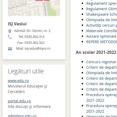
Regulament speci
Regulament Olim
Shakespeare Scho
Olimpiada de lim
ISJ Vaslui
Activități cercur
Adresă: Str. Donici, nr. 2
Materiale Consfăt
Avizare optional
Tel:
0335.302.312
REPERE METODOL
Fax:
0335.302.322
Mail:
isjvaslui@isjvs.ro
An scolar 2021-2022
Concurs regional 
Criterii de depart
Legături utile
Olimpiada de li
Criterii de depar
www.edu.ro
Criterii de depar
Ministerul Educației și
Criterii de depar
Cercetării
Procedura operaț
2021-2022
portal.edu.ro
Procedura operaț
Site discuţii şi informare
2021-2022
admitere.edu.ro
Olimpiada de li