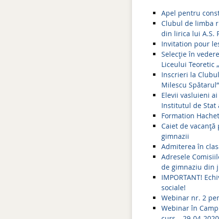
Apel pentru const
Clubul de limba ru
din lirica lui A.S.
Invitation pour l
Selecție în veder
Liceului Teoretic
Inscrieri la Clubu
Milescu Spătarul”
Elevii vasluieni a
Institutul de Stat
Formation Hachett
Caiet de vacanță p
gimnazii
Admiterea în clas
Adresele Comisiilo
de gimnaziu din j
IMPORTANT! Echival
sociale!
Webinar nr. 2 pen
Webinar în Campusu
curs – 29-04-2020