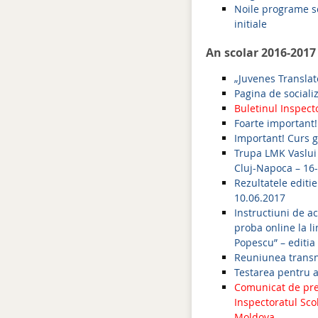
Noile programe sc
initiale
An scolar 2016-2017
„Juvenes Translat
Pagina de sociali
Buletinul Inspect
Foarte important!
Important! Curs g
Trupa LMK Vaslui 
Cluj-Napoca – 16-
Rezultatele editi
10.06.2017
Instructiuni de a
proba online la l
Popescu” – editia
Reuniunea transn
Testarea pentru ad
Comunicat de pres
Inspectoratul Scol
Moldova