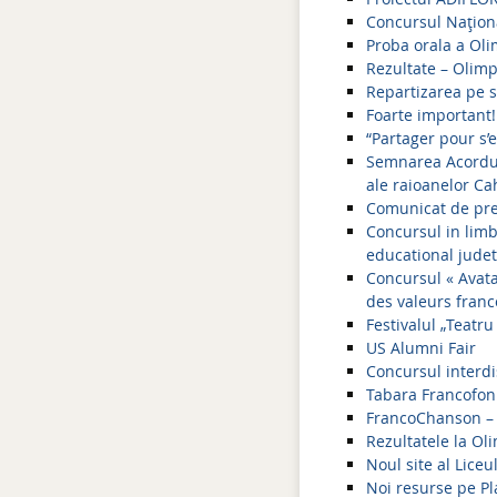
Concursul Naţiona
Proba orala a Ol
Rezultate – Olim
Repartizarea pe s
Foarte important!
“Partager pour s’e
Semnarea Acorduri
ale raioanelor Ca
Comunicat de pres
Concursul in limb
educational jude
Concursul « Avata
des valeurs fran
Festivalul „Teatru
US Alumni Fair
Concursul interdi
Tabara Francofoni
FrancoChanson – 
Rezultatele la Ol
Noul site al Liceu
Noi resurse pe Pla