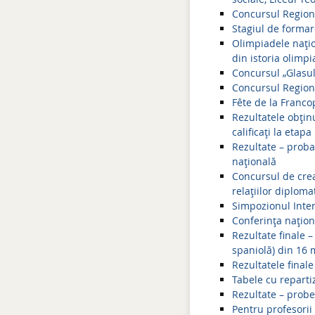
Concursul Regiona
Stagiul de formare
Olimpiadele nați
din istoria olimpi
Concursul „Glasul
Concursul Region
Fête de la Franco
Rezultatele obțin
calificați la etapa
Rezultate – proba 
națională
Concursul de crea
relațiilor diplom
Simpozionul Inter
Conferința națio
Rezultate finale 
spaniolă) din 16 
Rezultatele final
Tabele cu reparti
Rezultate – probe
Pentru profesorii