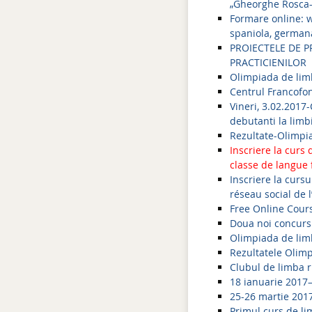
„Gheorghe Rosca
Formare online: w
spaniola, germana
PROIECTELE DE P
PRACTICIENILOR
Olimpiada de lim
Centrul Francofon 
Vineri, 3.02.2017-
debutanti la limb
Rezultate-Olimpia
Inscriere la curs
classe de langue
Inscriere la cursu
réseau social de 
Free Online Cour
Doua noi concursu
Olimpiada de lim
Rezultatele Olimp
Clubul de limba 
18 ianuarie 2017
25-26 martie 201
Primul curs de li