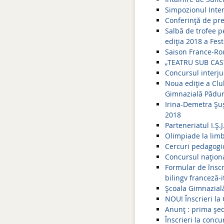
Simpozionul Inter
Conferință de pre
Salbă de trofee p
ediţia 2018 a Fes
Saison France-Rou
„TEATRU SUB CAST
Concursul interj
Noua ediţie a Club
Gimnazială Pădur
Irina-Demetra Şuş
2018
Parteneriatul I.Ş.
Olimpiade la lim
Cercuri pedagogi
Concursul naţiona
Formular de înscr
bilingv franceză-
Şcoala Gimnazială
NOU! Înscrieri la
Anunţ : prima şed
Înscrieri la concu