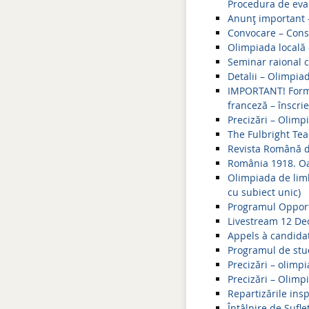
Procedura de eval
Anunţ important 
Convocare – Consi
Olimpiada locală 
Seminar raional c
Detalii – Olimpi
IMPORTANT! Formar
franceză – înscri
Precizări – Olim
The Fulbright Te
Revista Română de
România 1918. O
Olimpiada de limb
cu subiect unic)
Programul Oppor
Livestream 12 Dec
Appels à candida
Programul de stud
Precizări – olimp
Precizări – Olimp
Repartizările ins
Întâlnire de Sufl