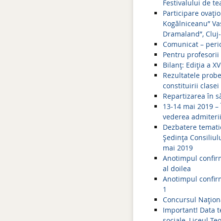
Festivalului de t
Participare ovațio
Kogălniceanu” Vas
Dramaland”, Cluj
Comunicat – perio
Pentru profesorii
Bilanț: Ediția a X
Rezultatele probei
constituirii clasei
Repartizarea în s
13-14 mai 2019 – Î
vederea admiterii l
Dezbatere tematic
Şedinţa Consiliul
mai 2019
Anotimpul confirm
al doilea
Anotimpul confirm
1
Concursul Naţiona
Important! Data te
sociale, Liceul Te