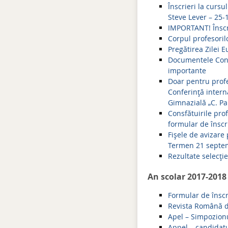
Înscrieri la curs
Steve Lever – 25-
IMPORTANT! Înscrie
Corpul profesoril
Pregătirea Zilei 
Documentele Cons
importante
Doar pentru profe
Conferinţă interna
Gimnazială „C. Pa
Consfătuirile pro
formular de înscri
Fişele de avizare
Termen 21 septe
Rezultate selecţi
An scolar 2017-2018
Formular de înscr
Revista Română d
Apel – Simpozionu
Appel – candidat