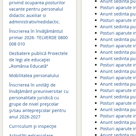
Anunt sedinta pu
privind ocuparea posturilor
Posturi aparute i
vacante pentru personalul
Admitere 2021
Anunt sedinta pu
didactic auxiliar si
Posturi aparute i
Bacalaureat 2021
administrativ/nedidactic.
Anunt sedinta pu
Înscrierea în învăţământul
Simulari examene naţion
Posturi aparute i
primar 2026- TELVERDE 0800
Anunt sedinta pu
008 010
Evaluare naţională 2021
Posturi aparute i
Anunt sedinta pu
Dezbatere publică Proiectele
Admitere 2020
Anunt sedinta pu
de legi ale educației
Posturi aparute i
„România Educată”
Bacalaureat 2020
Anunt sedinta pu
Mobilitatea personalului
Simulări examene naţion
Posturi aparute i
Anunt sedinta pu
Înscrierea în unități de
Evaluare naţională 2020
Posturi aparute i
învățământ preuniversitar cu
Anunt sedinta pu
personalitate juridică cu
Evaluare naţională 2019
Posturi aparute i
grupe de nivel preșcolar
Anunt sedinta pu
și/sau antepreșcolar pentru
Admitere 2019
Posturi aparute i
anul 2026-2027
Anunt sedinta pu
Bacalaureat 2019
Curriculum şi inspecţie
Posturi aparute i
Simulari examene naţion
Anunt sedinta pu
Activităţi extraşcolare