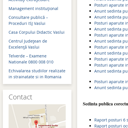
Posturi aparute i
Management instituţional
Admitere 2018
Anunt sedinta pu
Anunt sedinta pu
Consultare publică –
Bacalaureat 2018
Posturi aparute i
Proceduri ISJ Vaslui
Anunt sedinta pu
Evaluare naţională 2018
Casa Corpului Didactic Vaslui
Posturi aparute i
Simulări examene naţion
Centrul Judeţean de
Anunt sedinta pu
Excelenţă Vaslui
Posturi aparute i
Admitere 2017
Anunt sedinta pu
Telverde – Examene
Posturi aparute i
Bacalaureat 2017
Nationale 0800 008 010
Posturi aparute i
Echivalarea studiilor realizate
Anunt sedinta pub
Evaluare naţională 2017
in strainatate si in Romania
Posturi aparute i
Simulări examene naţion
Anunt sedinta pu
Contact
Sedinta publica corectu
Raport posturi 6 
Raport posturi o