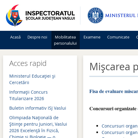
Acasă
Despre noi
Mobilitatea
Examene
Comunicate
C
personalului
Mişcarea personalului 2026-2027
Admitere 2026
Acces rapid
Mişcarea p
Mişcarea personalului 2025-2026
Bacalaureat 2026
Ministerul Educației și
Mişcarea personalului 2024-2025
Evaluare națională 2026
Cercetării
Fisa de evaluare miscar
Informaţii Concurs
Mişcarea personalului 2023-2024
Simulări examene națion
Titularizare 2026
Mişcarea personalului 2022-2023
Admitere 2025
Concursuri organizate 
Buletin informativ ISJ Vaslui
Mişcarea personalului 2021-2022
Bacalaureat 2025
Olimpiada Națională de
Științe pentru Juniori, Vaslui
Concursuri organi
Mişcarea personalului 2020-2021
Evaluare națională 2025
2026 Excelență în Fizică,
Concursuri organi
Chimie și Biologie — o