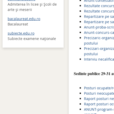
Anunt-contestatii-
Admiterea în licee şi Şcoli de
Rezultate concurs 
arte şi meserii
Rezultate concurs 
Repartizare pe sal
bacalaureat.edu.ro
Repartizare pe sa
Bacalaureat
Anunt-proba-scris
Anunt-concurs-ca
subiecte.edu.ro
Precizaric-organi
Subiecte examene naţionale
postului
Precizari-organiz
postului
Interviu necalific
Sedinte publice 29-31 
Posturi ocupate/r
Posturi neocupat
Raport posturi n
Raport posturi o
ANUNT-program-s