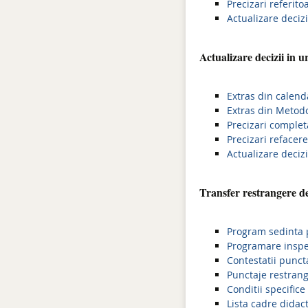
Precizari referit
Actualizare decizii
Actualizare decizii in u
Extras din calenda
Extras din Metodo
Precizari comple
Precizari refacere
Actualizare decizii
Transfer restrangere de
Program sedinta p
Programare inspec
Contestatii punct
Punctaje restrang
Conditii specific
Lista cadre didac