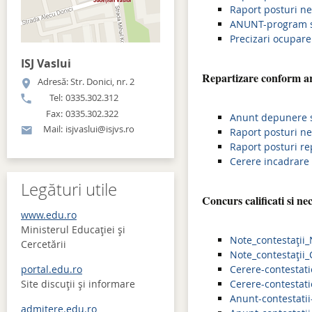
Raport posturi n
ANUNT-program s
Precizari ocupare
ISJ Vaslui
Repartizare conform art
Adresă: Str. Donici, nr. 2
Tel:
0335.302.312
Fax:
0335.302.322
Anunt depunere so
Mail:
isjvaslui@isjvs.ro
Raport posturi n
Raport posturi r
Cerere incadrare 
Legături utile
Concurs calificati si ne
www.edu.ro
Ministerul Educației și
Note_contestații_
Cercetării
Note_contestații_C
portal.edu.ro
Cerere-contestatie
Site discuţii şi informare
Cerere-contestatie
Anunt-contestatii
admitere.edu.ro