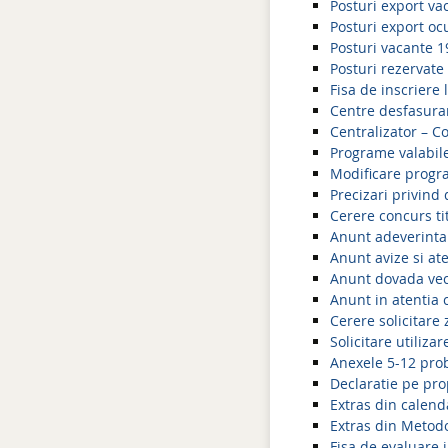
Posturi export va
Posturi export oc
Posturi vacante 1
Posturi rezervate
Fisa de inscriere
Centre desfasura
Centralizator – C
Programe valabile
Modificare progr
Precizari privind
Cerere concurs ti
Anunt adeverinta
Anunt avize si at
Anunt dovada ve
Anunt in atentia 
Cerere solicitare 
Solicitare utiliza
Anexele 5-12 pro
Declaratie pe pr
Extras din calend
Extras din Metodo
Fisa de evaluare i