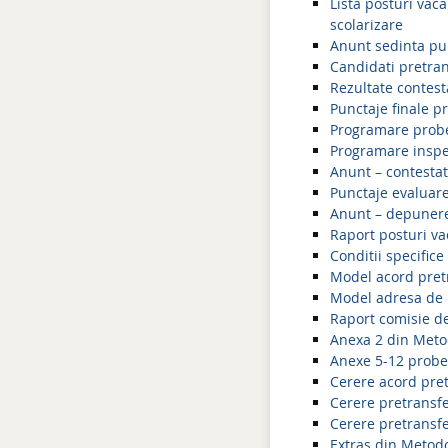
Lista posturi vac
scolarizare
Anunt sedinta pu
Candidati pretrans
Rezultate contest
Punctaje finale p
Programare probe
Programare inspec
Anunt – contestat
Punctaje evaluare
Anunt – depunere 
Raport posturi va
Conditii specific
Model acord pret
Model adresa de i
Raport comisie de
Anexa 2 din Meto
Anexe 5-12 probe
Cerere acord pret
Cerere pretransfer
Cerere pretransfe
Extras din Metodo