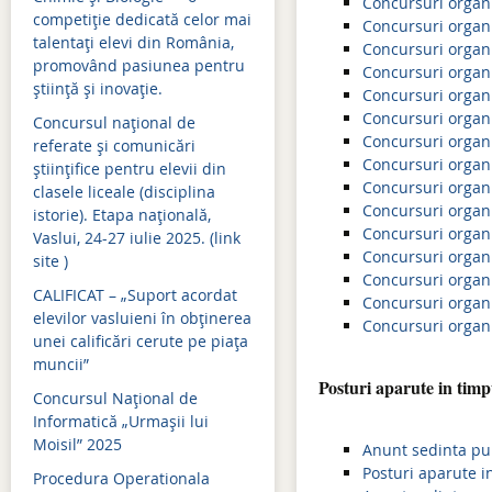
Mişcarea personalului 2019-2020
Simulări examene națion
Concursuri organi
competiție dedicată celor mai
Concursuri organi
Mişcarea personalului 2018-2019
Admitere 2024
talentați elevi din România,
Concursuri organi
promovând pasiunea pentru
Concursuri organi
Mişcarea personalului 2017-2018
Bacalaureat 2024
știință și inovație.
Concursuri organi
Concursuri organi
Concursul național de
Mişcarea personalului 2016-2017
Evaluare națională 2024
Concursuri organi
referate și comunicări
Mişcarea personalului 2015-2016
Simulări examene națion
Concursuri organi
științifice pentru elevii din
Concursuri organi
clasele liceale (disciplina
Mişcarea personalului 2014-2015
Admitere 2023
Concursuri organi
istorie). Etapa națională,
Concursuri organi
Vaslui, 24-27 iulie 2025. (link
Bacalaureat 2023
Concursuri organi
site )
Concursuri organi
Evaluare națională 2023
CALIFICAT – „Suport acordat
Concursuri organi
elevilor vasluieni în obținerea
Simulări examene națion
Concursuri organi
unei calificări cerute pe piața
muncii”
Admitere 2022
Posturi aparute in timp
Concursul Național de
Bacalaureat 2022
Informatică „Urmașii lui
Moisil” 2025
Simulări examene națion
Anunt sedinta pu
Posturi aparute i
Procedura Operationala
Evaluare națională 2022